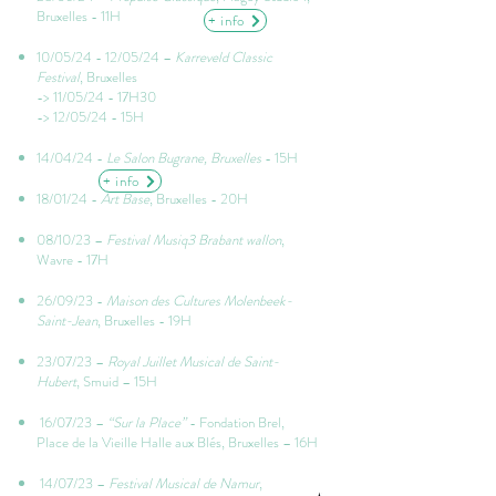
Bruxelles - 11H
+ info
10/05/24 - 12/05/24 –
Karreveld Classic
Festival
, Bruxelles
-> 11/05/24 - 17H30
-> 12/05/24 - 15H​
14/04/24 -
Le Salon Bugrane, Bruxelles
- 15H​
+ info
18/01/24 -
Art Base
, Bruxelles - 20H
08/10/23 –
Festival Musiq3 Brabant wallon
,
Wavre - 17H
26/09/23 -
Maison des Cultures Molenbeek-
Saint-Jean
, Bruxelles - 19H
23/07/23 –
Royal Juillet Musical de Saint-
Hubert
, Smuid – 15H
16/07/23 –
“Sur la Place”
- Fondation Brel,
Place de la Vieille Halle aux Blés, Bruxelles – 16H
14/07/23 –
Festival Musical de Namur
,