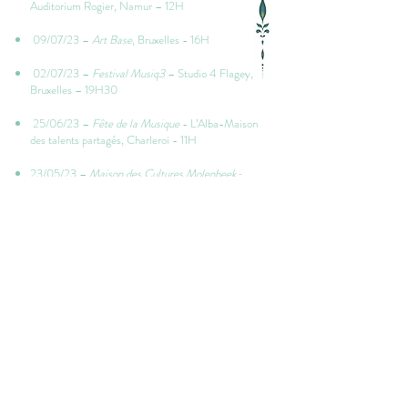
Auditorium Rogier, Namur – 12H
09/07/23 –
Art Base
, Bruxelles - 16H
02/07/23 –
Festival Musiq3
– Studio 4 Flagey,
Bruxelles – 19H30
25/06/23 –
Fête de la Musique
- L’Alba-Maison
des talents partagés, Charleroi - 11H
23/05/23 –
Maison des Cultures Molenbeek-
Saint-Jean
, Bruxelles - 19H
03/02/23 –
Conservatoire Royal de Bruxelles
,
Auditorium Joseph Jongen, Bruxelles - 19H
19/11/22 –
Le Salon Bugrane
, Bruxelles - 15H
09/10/22 –
Karreveld Classic Festival
, Bruxelles
- 15H
03/07/22 –
Les Saisons Musicale de Seneffe
,
domaine du Château de Seneffe - 16H
06/08/2021 -
Festival “Le vent sur l’arbre”
,