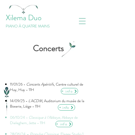
Xilema Duo
PIANO À QUATRE MAINS
Concerts
11/01/26 -
Concerts Apéritifs,
Centre culturel de
Huy, Huy - 11H
+ info
14/09/25 -
L'ACDM,
Auditorium du musée de la
Boverie, Liège - 11H
+ info
06/10/24 -
Classique à l'Abbaye,
Abbaye de
Dieleghem, Jette - 11H
+ info
28/06/24 –
Propulse Classique
, Flagey Studio 1,