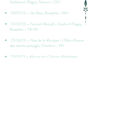
Auditorium Rogier, Namur – 12H
09/07/23 –
Art Base
, Bruxelles - 16H
02/07/23 –
Festival Musiq3
– Studio 4 Flagey,
Bruxelles – 19H30
25/06/23 –
Fête de la Musique
- L’Alba-Maison
des talents partagés, Charleroi - 11H
23/05/23 –
Maison des Cultures Molenbeek-
Saint-Jean
, Bruxelles - 19H
03/02/23 –
Conservatoire Royal de Bruxelles
,
Auditorium Joseph Jongen, Bruxelles - 19H
19/11/22 –
Le Salon Bugrane
, Bruxelles - 15H
09/10/22 –
Karreveld Classic Festival
, Bruxelles
- 15H
03/07/22 –
Les Saisons Musicale de Seneffe
,
domaine du Château de Seneffe - 16H
06/08/2021 -
Festival “Le vent sur l’arbre”
,