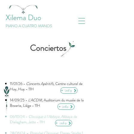
Xilema Duo
PIANO A CUATRO MANOS
Conciertos
11/01/26 -
Concerts Apéritifs,
Centre culturel de
Huy, Huy - 11H
+ info
14/09/25 -
L'ACDM,
Auditorium du musée de la
Boverie, Liège - 11H
+ info
06/10/24 -
Classique à l'Abbaye,
Abbaye de
Dieleghem, Jette - 11H
+ info
28/06/24 –
Propulse Classique
, Flagey Studio 1,