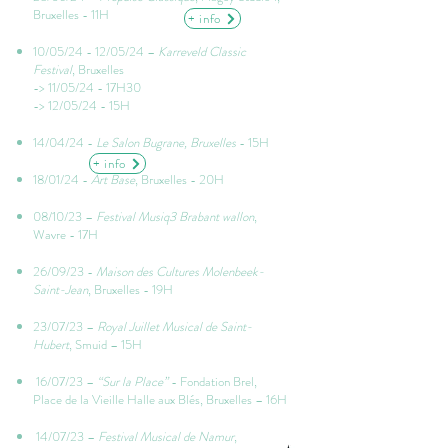
Bruxelles - 11H
+ info
10/05/24 - 12/05/24 –
Karreveld Classic
Festival
, Bruxelles
-> 11/05/24 - 17H30
-> 12/05/24 - 15H​
14/04/24 -
Le Salon Bugrane, Bruxelles
- 15H​
+ info
18/01/24 -
Art Base
, Bruxelles - 20H
08/10/23 –
Festival Musiq3 Brabant wallon
,
Wavre - 17H
26/09/23 -
Maison des Cultures Molenbeek-
Saint-Jean
, Bruxelles - 19H
23/07/23 –
Royal Juillet Musical de Saint-
Hubert
, Smuid – 15H
16/07/23 –
“Sur la Place”
- Fondation Brel,
Place de la Vieille Halle aux Blés, Bruxelles – 16H
14/07/23 –
Festival Musical de Namur
,