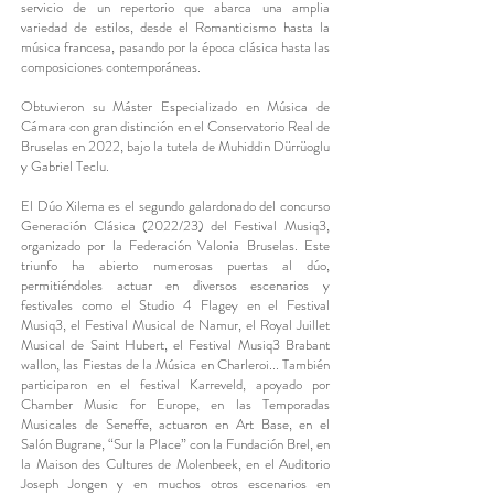
servicio de un repertorio que abarca una amplia
variedad de estilos, desde el Romanticismo hasta la
música francesa, pasando por la época clásica hasta las
composiciones contemporáneas.
Obtuvieron su Máster Especializado en Música de
Cámara con gran distinción en el Conservatorio Real de
Bruselas en 2022, bajo la tutela de Muhiddin Dürrüoglu
y Gabriel Teclu.
El Dúo Xilema es el segundo galardonado del concurso
Generación Clásica (2022/23) del Festival Musiq3,
organizado por la Federación Valonia Bruselas. Este
triunfo ha abierto numerosas puertas al dúo,
permitiéndoles actuar en diversos escenarios y
festivales como el Studio 4 Flagey en el Festival
Musiq3, el Festival Musical de Namur, el Royal Juillet
Musical de Saint Hubert, el Festival Musiq3 Brabant
wallon, las Fiestas de la Música en Charleroi... También
participaron en el festival Karreveld, apoyado por
Chamber Music for Europe, en las Temporadas
Musicales de Seneffe, actuaron en Art Base, en el
Salón Bugrane, “Sur la Place” con la Fundación Brel, en
la Maison des Cultures de Molenbeek, en el Auditorio
Joseph Jongen y en muchos otros escenarios en