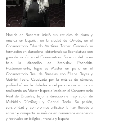
Nacida en Bucarest, inició sus estudios de piano y
música en España, en la ciudad de Oviedo, en el
Conservatorio Eduardo Martínez Torner. Continuó su
formación en Barcelona, obteniendo su licenciatura con
gran distinción en el Conservatorio Superior del Liceu
bajo la dirección de Stanislav Pochekin.
Posteriormente, logró su Máster en piano en el
Conservatorio Real de Bruselas con Éliane Reyes y
Gabriel Teclu. Cautivada por la música de cámara,
profundizó sus habilidades en el piano a cuatro manos
realizando un Máster Especializado en el Conservatorio
Real de Bruselas, bajo la dirección e inspiración de
Muhiddin Dürrüoglu y Gabriel Teclu. Su pasión,
sensibilidad y compromiso artístico la han llevado a
actuar y compartir su música en numerosos escenarios
y festivales en Bélgica, Francia y España.
Nazanin Yalda