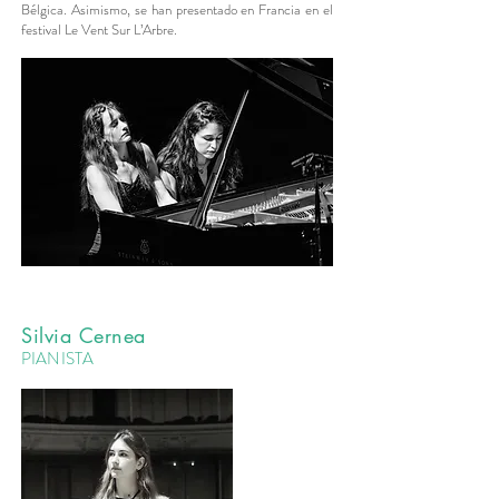
Bélgica. Asimismo, se han presentado en Francia en el
festival Le Vent Sur L’Arbre.
Silvia Cernea
PIANISTA