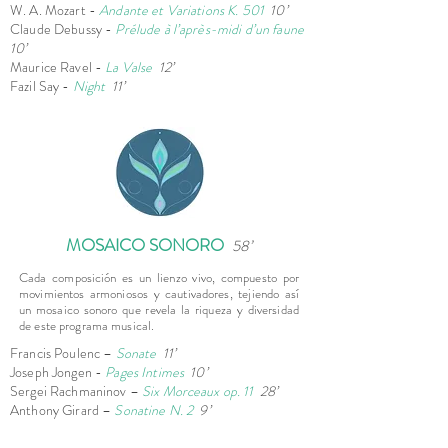
W. A. Mozart -
Andante et Variations K. 501
10’
Claude Debussy -
Prélude à l’après-midi d’un faune
10’
Maurice Ravel -
La Valse
12’
Fazil Say -
Night
11’
MOSAICO SONORO
5
8’
Cada composición es un lienzo vivo, compuesto por
movimientos armoniosos y cautivadores, tejiendo así
un mosaico sonoro que revela la riqueza y diversidad
de este programa musical.
Francis Poulenc –
Sonate
11’
Joseph Jongen -
Pages Intimes
10’
Sergei Rachmaninov –
Six Morceaux op. 11
28’
Anthony Girard –
Sonatine N. 2
9’